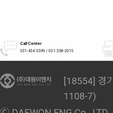
Call Center
031-434-5599 / 031-358-2015
[18554]
1108-7)
Ⓒ DAEWON ENG Co., LTD. Al