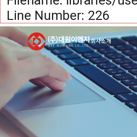
Filename: libraries/us
Line Number: 226
Coating M/C
Laminating M/C
Slitting M/C
인사말
회
R
회사소개