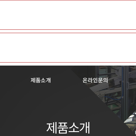
M/C
말
회사개요
Rewinding M/C
공지사항
회사연혁
인재채용
Core Cutter
조직도
제품자료실
Milk Carton M/C
인증현황
오
제품소개
온라인문의
test
제품소개