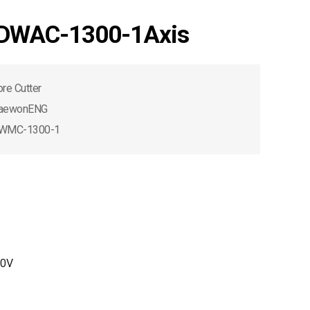
r DWAC-1300-1Axis
re Cutter
aewonENG
WMC-1300-1
20V