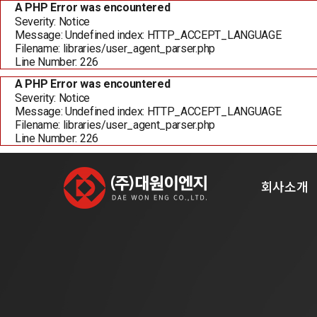
A PHP Error was encountered
Severity: Notice
Message: Undefined index: HTTP_ACCEPT_LANGUAGE
Filename: libraries/user_agent_parser.php
Line Number: 226
A PHP Error was encountered
Severity: Notice
Message: Undefined index: HTTP_ACCEPT_LANGUAGE
Filename: libraries/user_agent_parser.php
Line Number: 226
Coating M/C
Laminating M/C
Slitting 
인사
회사소개