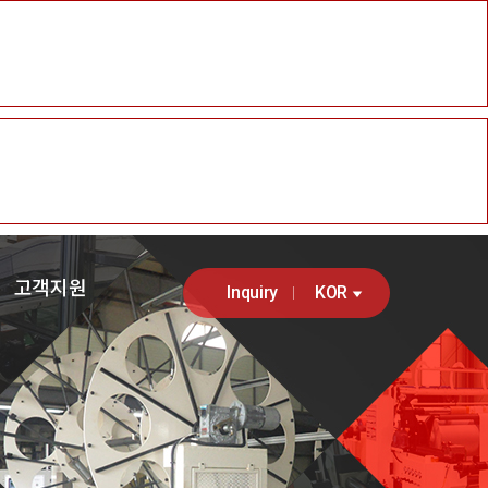
시는길
Auto Stacker
Patent Certificate
ETC
고객지원
Inquiry
KOR